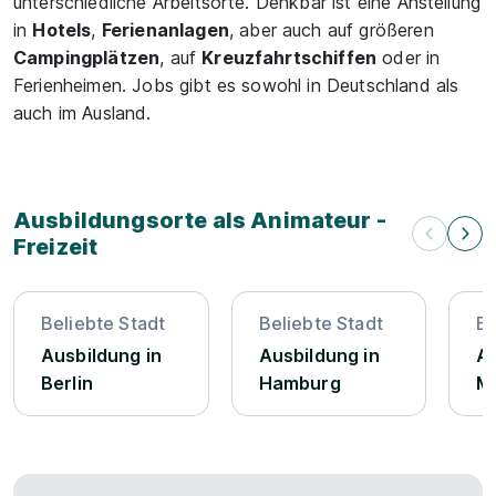
unterschiedliche Arbeitsorte. Denkbar ist eine Anstellung
in
Hotels
,
Ferienanlagen
, aber auch auf größeren
Campingplätzen
, auf
Kreuzfahrtschiffen
oder in
Ferienheimen. Jobs gibt es sowohl in Deutschland als
auch im Ausland.
Ausbildungsorte als Animateur -
Freizeit
Beliebte Stadt
Beliebte Stadt
Be
Ausbildung in
Ausbildung in
Au
Berlin
Hamburg
M