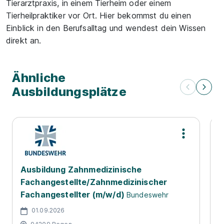
Tierarztpraxis, in einem Tierheim oder einem
Tierheilpraktiker vor Ort. Hier bekommst du einen
Einblick in den Berufsalltag und wendest dein Wissen
direkt an.
Ähnliche
Ausbildungsplätze
Ausbildung Zahnmedizinische
P
Fachangestellte/Zahnmedizinischer
V
Fachangestellter (m/w/d)
Bundeswehr
O
K
01.09.2026